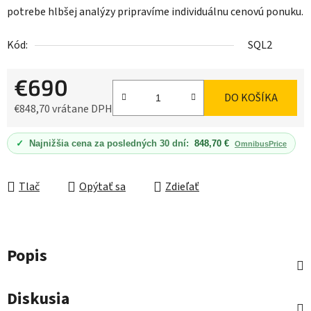
potrebe hlbšej analýzy pripravíme individuálnu cenovú ponuku.
Kód:
SQL2
€690
DO KOŠÍKA
€848,70 vrátane DPH
Jednotková cena:
✓
Najnižšia cena za posledných 30 dní:
848,70 €
OmnibusPrice
Tlač
Opýtať sa
Zdieľať
Popis
Diskusia