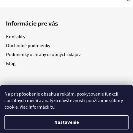
Z
á
Informácie pre vás
p
ä
Kontakty
t
Obchodné podmienky
i
Podmienky ochrany osobných údajov
e
Blog
Na prispôsobenie obsahu a reklám, poskytovanie funkcií
Vidí vás ChatGPT, Gemini a Google AI?
www.consultee.biz
sociálnych médií a analýzu návštevnosti používame súbory
Omnibus monitoring cien
cookie. Viac informácií
tu
.
Nastavenie
Vytvoril Shoptet
Copyright 2026
Consultee
. Všetky práva vyhradené.
Upraviť