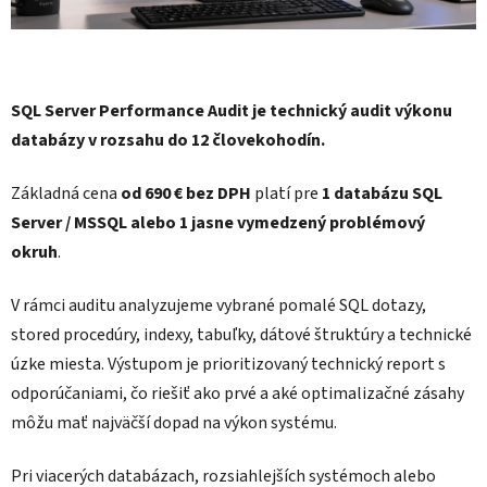
SQL Server Performance Audit je technický audit výkonu
databázy v rozsahu do 12 človekohodín.
Základná cena
od 690 € bez DPH
platí pre
1 databázu SQL
Server / MSSQL alebo 1 jasne vymedzený problémový
okruh
.
V rámci auditu analyzujeme vybrané pomalé SQL dotazy,
stored procedúry, indexy, tabuľky, dátové štruktúry a technické
úzke miesta. Výstupom je prioritizovaný technický report s
odporúčaniami, čo riešiť ako prvé a aké optimalizačné zásahy
môžu mať najväčší dopad na výkon systému.
Pri viacerých databázach, rozsiahlejších systémoch alebo