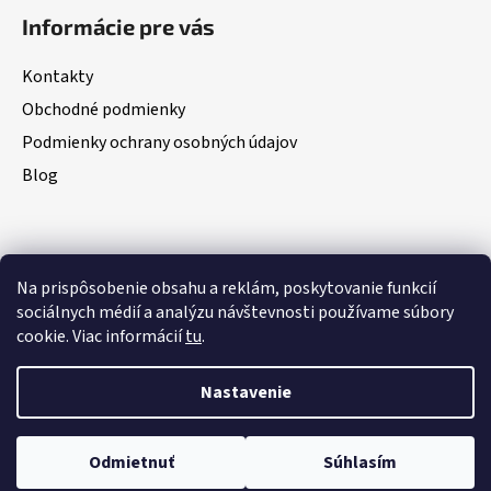
á
Informácie pre vás
p
ä
Kontakty
t
Obchodné podmienky
i
Podmienky ochrany osobných údajov
e
Blog
Na prispôsobenie obsahu a reklám, poskytovanie funkcií
Vidí vás ChatGPT, Gemini a Google AI?
www.consultee.biz
sociálnych médií a analýzu návštevnosti používame súbory
Omnibus monitoring cien
cookie. Viac informácií
tu
.
Nastavenie
Vytvoril Shoptet
Copyright 2026
Consultee
. Všetky práva vyhradené.
Upraviť
nastavenie cookies
Odmietnuť
Súhlasím
✓ Ceny sú monitorované v súlade s EU Omnibus smernicou.