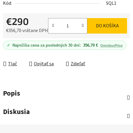
Kód:
SQL1
€290
DO KOŠÍKA
€356,70 vrátane DPH
Jednotková cena:
✓
Najnižšia cena za posledných 30 dní:
356,70 €
OmnibusPrice
Tlač
Opýtať sa
Zdieľať
Popis
Diskusia
Z