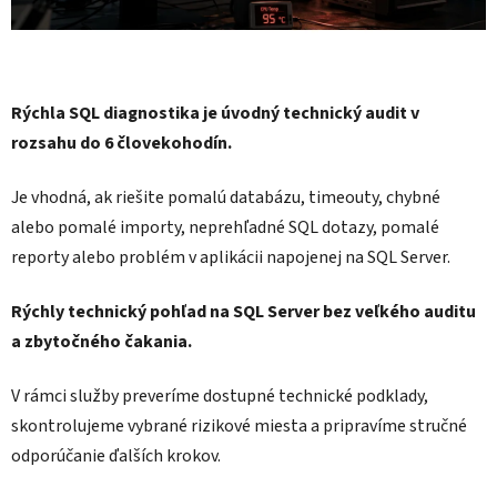
Rýchla SQL diagnostika je úvodný technický audit v
rozsahu do 6 človekohodín.
Je vhodná, ak riešite pomalú databázu, timeouty, chybné
alebo pomalé importy, neprehľadné SQL dotazy, pomalé
reporty alebo problém v aplikácii napojenej na SQL Server.
Rýchly technický pohľad na SQL Server bez veľkého auditu
a zbytočného čakania.
V rámci služby preveríme dostupné technické podklady,
skontrolujeme vybrané rizikové miesta a pripravíme stručné
odporúčanie ďalších krokov.