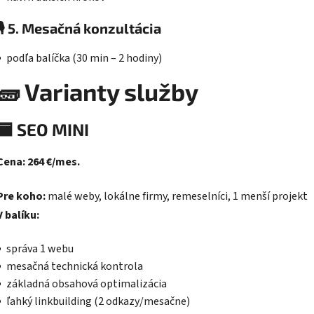
🎙️
5. Mesačná konzultácia
podľa balíčka (30 min – 2 hodiny)
🧱
Varianty služby
🟦
SEO MINI
Cena: 264 €/mes.
Pre koho:
malé weby, lokálne firmy, remeselníci, 1 menší projekt
V balíku:
správa 1 webu
mesačná technická kontrola
základná obsahová optimalizácia
ľahký linkbuilding (2 odkazy/mesačne)