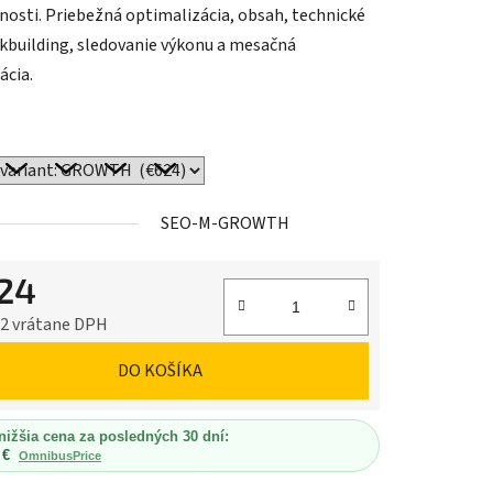
nosti. Priebežná optimalizácia, obsah, technické
nkbuilding, sledovanie výkonu a mesačná
ácia.
SEO-M-GROWTH
24
52 vrátane DPH
ková cena:
DO KOŠÍKA
nižšia cena za posledných 30 dní:
 €
OmnibusPrice