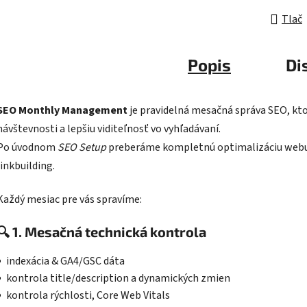
Tlač
Popis
Di
SEO Monthly Management
je pravidelná mesačná správa SEO, kt
návštevnosti a lepšiu viditeľnosť vo vyhľadávaní.
Po úvodnom
SEO Setup
preberáme kompletnú optimalizáciu webu, 
linkbuilding.
Každý mesiac pre vás spravíme:
🔍
1. Mesačná technická kontrola
indexácia & GA4/GSC dáta
kontrola title/description a dynamických zmien
kontrola rýchlosti, Core Web Vitals