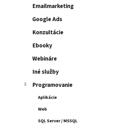
e
Emailmarketing
l
Google Ads
Konzultácie
Ebooky
Webináre
Iné služby
Programovanie
Aplikácie
Web
SQL Server / MSSQL