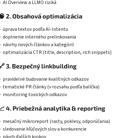
AI Overview a LLMO riziká
🧠
2. Obsahová optimalizácia
úprava textov podľa AI-Intentu
doplnenie interného prelinkovania
návrhy nových článkov a kategórií
optimalizácia CTR (title, description, rich snippets)
🔗
3. Bezpečný linkbuilding
pravidelné budovanie kvalitných odkazov
tematické PR články (v rozsahu podľa balíčka)
monitoring toxických odkazov
📈
4. Priebežná analytika & reporting
mesačný mikroreport (rasty, poklesy, odporúčania)
sledovanie kľúčových slov a konkurencie
návrh ďalších krokov