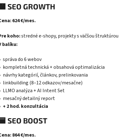
🟧
SEO GROWTH
Cena: 624 €/mes.
Pre koho:
stredné e-shopy, projekty s väčšou štruktúrou
V balíku:
správa do 6 webov
kompletná technická + obsahová optimalizácia
návrhy kategórií, článkov, prelinkovania
linkbuilding (8–12 odkazov/mesačne)
LLMO analýza + AI Intent Set
mesačný detailný report
+ 2 hod. konzultácia
🟦
SEO BOOST
Cena: 864 €/mes.