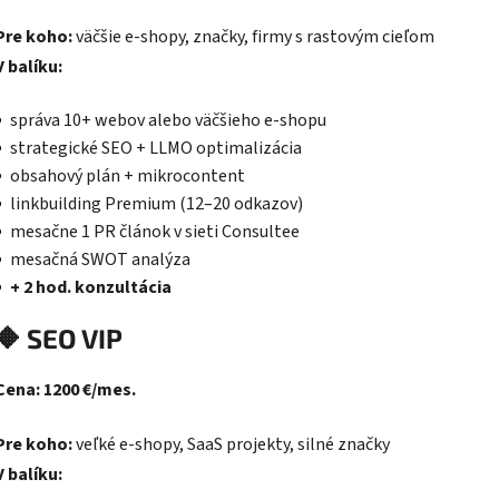
Pre koho:
väčšie e-shopy, značky, firmy s rastovým cieľom
V balíku:
správa 10+ webov alebo väčšieho e-shopu
strategické SEO + LLMO optimalizácia
obsahový plán + mikrocontent
linkbuilding Premium (12–20 odkazov)
mesačne 1 PR článok v sieti Consultee
mesačná SWOT analýza
+ 2 hod. konzultácia
🔶
SEO VIP
Cena: 1200 €/mes.
Pre koho:
veľké e-shopy, SaaS projekty, silné značky
V balíku: