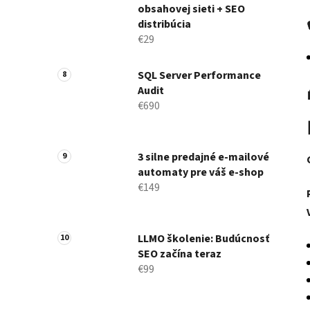
obsahovej sieti + SEO
distribúcia
€29
SQL Server Performance
Audit
€690
3 silne predajné e-mailové
automaty pre váš e-shop
€149
LLMO školenie: Budúcnosť
SEO začína teraz
€99