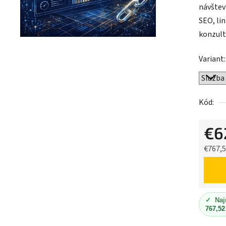
návštev
SEO, li
konzult
Variant:
Kód:
€6
€767,
Jednot
✓
Naj
767,52