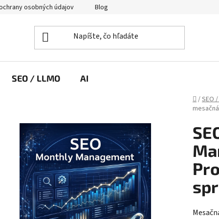
ochrany osobných údajov
Blog
SEO / LLMO
AI
Domov
/
SEO /
mesačná
SE
Ma
Pro
spr
Mesačná