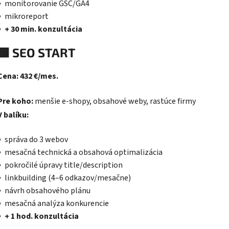
monitorovanie GSC/GA4
mikroreport
+ 30 min. konzultácia
🟩
SEO START
Cena: 432 €/mes.
Pre koho:
menšie e-shopy, obsahové weby, rastúce firmy
V balíku:
správa do 3 webov
mesačná technická a obsahová optimalizácia
pokročilé úpravy title/description
linkbuilding (4–6 odkazov/mesačne)
návrh obsahového plánu
mesačná analýza konkurencie
+ 1 hod. konzultácia