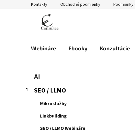
Prejsť
Kontakty
Obchodné podmienky
Podmienky 
na
obsah
Webináre
Ebooky
Konzultácie
B
K
Preskočiť
AI
a
kategórie
o
t
č
SEO / LLMO
e
n
g
ý
Mikroslužby
ó
p
r
Linkbuilding
i
a
e
n
SEO / LLMO Webináre