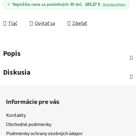
✓
Najnižšia cena za posledných 30 dní:
183,27 €
OmnibusPrice
Tlač
Opýtať sa
Zdieľať
Popis
Diskusia
Z
á
Informácie pre vás
p
ä
Kontakty
t
Obchodné podmienky
i
Podmienky ochrany osobných údajov