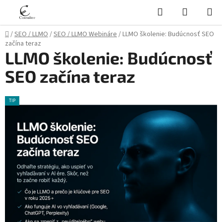
Prejsť
Hľadať
NÁKUP
na
KOŠÍK
obsah
Domov
/
SEO / LLMO
/
SEO / LLMO Webináre
/
LLMO školenie: Budúcnosť SEO
začína teraz
LLMO školenie: Budúcnosť
SEO začína teraz
TIP