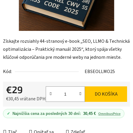
Získajte rozsiahly 44-stranový e-book „SEO, LLMO & Technická
optimalizácia – Praktický manuál 2025“, ktorý spája všetky
kľúčové odporúčania pre moderné weby na jednom mieste.
Kód:
EBSEOLLMO25
€29
DO KOŠÍKA
€30,45 vrátane DPH
Jednotková cena:
✓
Najnižšia cena za posledných 30 dní:
30,45 €
OmnibusPrice
Tlač
Opýtať sa
Zdieľať