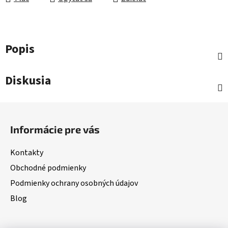
Popis
Diskusia
Z
á
Informácie pre vás
p
ä
Kontakty
t
Obchodné podmienky
i
Podmienky ochrany osobných údajov
e
Blog